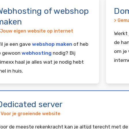
Webhosting of webshop
Dom
maken
> Gema
 Jouw eigen website op internet
Werkt 
de han
il je een gave
webshop maken
of heb
om je 
e gewoon
webhosting
nodig? Bij
intern
imexx haal je alles wat je nodig hebt
nel in huis.
Dedicated server
 Voor je groeiende website
oor de meeste rekenkracht kan je altijd terecht met de