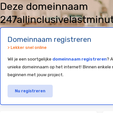
Deze domeinnaam
247allinclusivelastminu
en geparkeerd bij
Vim
Domeinnaam registreren
> Lekker snel online
Wil je een soortgelijke
domeinnaam registreren
? A
unieke domeinnaam op het internet! Binnen enkele 
beginnen met jouw project.
Nu registreren