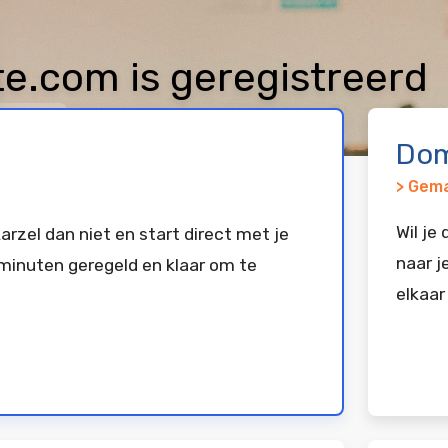
te.com is geregistreerd
exx
Dom
> Gema
Wil je
arzel dan niet en start direct met je
naar j
minuten geregeld en klaar om te
elkaar